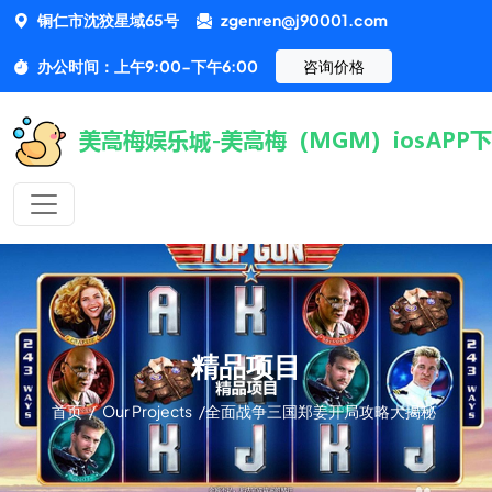
铜仁市沈狡星域65号
zgenren@j90001.com
办公时间：上午9:00-下午6:00
咨询价格
精品项目
首页
/
Our Projects
/
全面战争三国郑姜开局攻略大揭秘