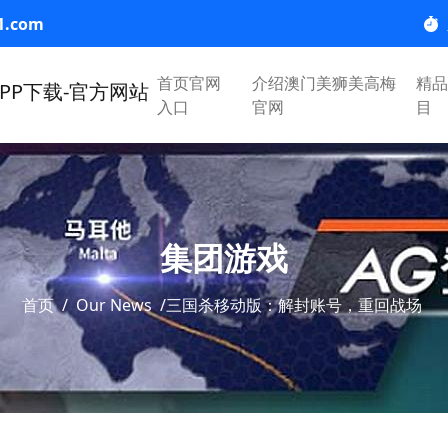
1.com
首页官网
介绍澳门美狮美高梅
精品
入口
官网
目
集团游戏
首页
/
Our News
/
三国杀移动版：解封账号，重回战场