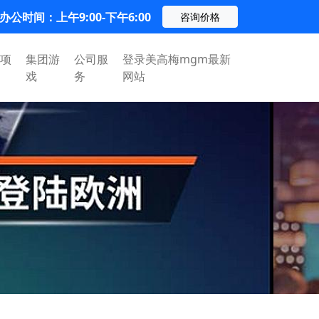
办公时间：上午9:00-下午6:00
咨询价格
项
集团游
公司服
登录美高梅mgm最新
戏
务
网站