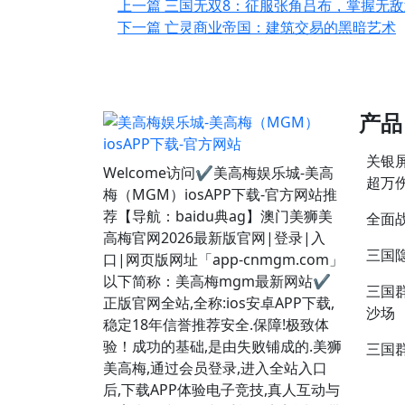
上一篇
三国无双8：征服张角吕布，掌握无敌
下一篇
亡灵商业帝国：建筑交易的黑暗艺术
产品
关银
Welcome访问✔美高梅娱乐城-美高
超万
梅（MGM）iosAPP下载-官方网站推
荐【导航：baidu典ag】澳门美狮美
全面
高梅官网2026最新版官网|登录|入
三国
口|网页版网址「app-cnmgm.com」
以下简称：美高梅mgm最新网站✔
三国
正版官网全站,全称:ios安卓APP下载,
沙场
稳定18年信誉推荐安全.保障!极致体
验！成功的基础,是由失败铺成的.美狮
三国
美高梅,通过会员登录,进入全站入口
后,下载APP体验电子竞技,真人互动与